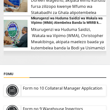
Doreen Magesho, akipata elimu kuhusu
fursa zilizopo kwenye Mfumo wa
Stakabadhi za Ghala alipotembelea
06 Aug 2026
banda l...
Mkurugenzi wa Huduma Saidizi wa Wakala wa
Vipimo (WMA) Atembelea Banda la WRRB k...
Mkurugenzi wa Huduma Saidizi,
Wakala wa Vipimo (WMA), Christopher
Mwakibinga, akipata maelezo baada ya
kutembelea banda la Bodi ya Usimamizi
wa...
FOMU
Form no 10 Collateral Manager Application
Form no 9 Warehouse Inpectors